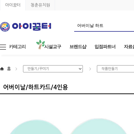
아이꿈터
청춘유치원
카테고리
시설교구
브랜드샵
입점파트너
자료
홈
어버이날/하트카드/4인용