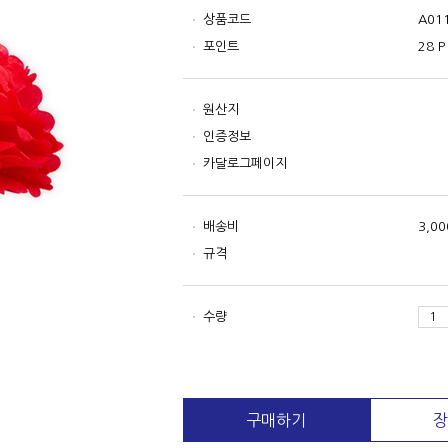
상품코드
A01
포인트
28 P
원산지
인증정보
카달로그페이지
배송비
3,0
규격
수량
구매하기
장