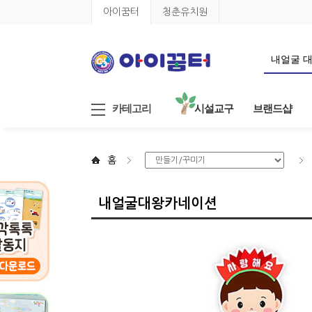
아이꿈터
청춘유치원
카테고리
시설교구
브랜드샵
홈
내얼굴대왕카네이션