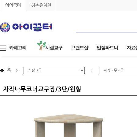
아이꿈터
청춘유치원
카테고리
시설교구
브랜드샵
입점파트너
자료
홈
자작나무코너교구장/3단/원형