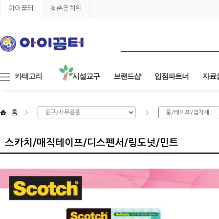
아이꿈터
청춘유치원
카테고리
시설교구
브랜드샵
입점파트너
자료
홈
스카치/매직테이프/디스펜서/링도넛/민트