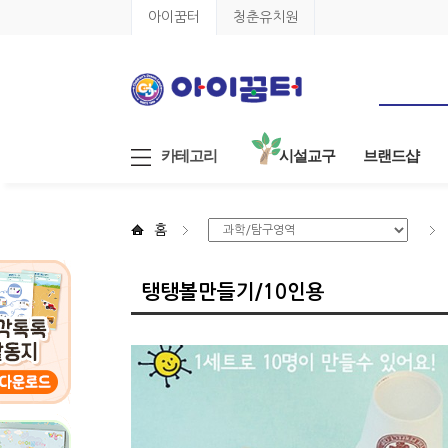
아이꿈터
청춘유치원
카테고리
시설교구
브랜드샵
홈
탱탱볼만들기/10인용