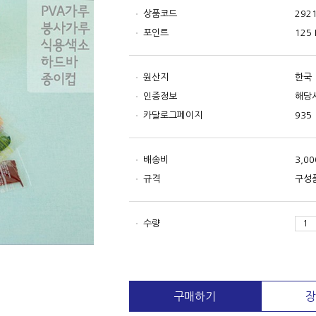
상품코드
292
포인트
125 
원산지
한국
인증정보
해당
카달로그페이지
935
배송비
3,0
규격
구성품
수량
구매하기
장