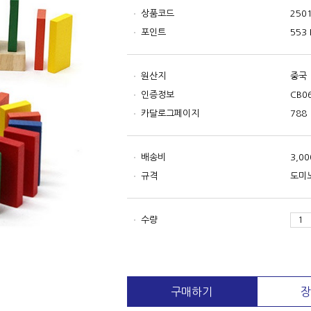
상품코드
250
포인트
553 
원산지
중국
인증정보
CB0
카달로그페이지
788
배송비
3,0
규격
도미노
수량
구매하기
장