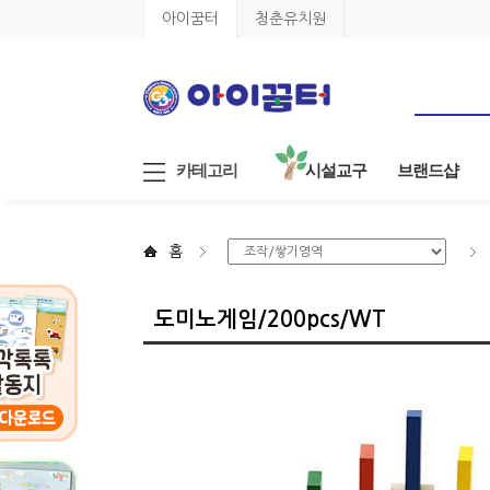
아이꿈터
청춘유치원
카테고리
시설교구
브랜드샵
홈
도미노게임/200pcs/WT