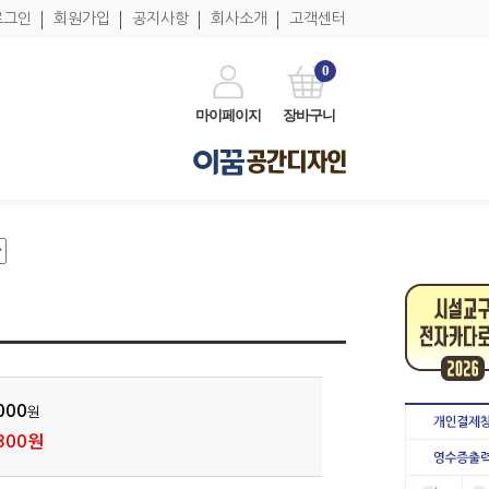
로그인
회원가입
공지사항
회사소개
고객센터
0
마이페이지
장바구니
000
원
300원