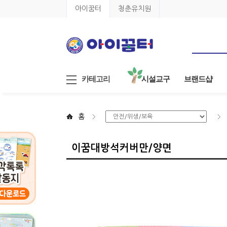
아이꿈터
청춘유치원
카테고리
시설교구
브랜드샵
홈
이꿈대방석커버만/양면