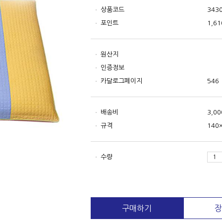
상품코드
343
포인트
1,61
원산지
인증정보
카달로그페이지
546
배송비
3,0
규격
140
수량
구매하기
장