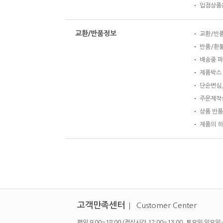
입점상품은
교환/반품정보
교환/반품 
반품/환불
배송중 파
제품박스 
단순변심,
주문제작상
상품 반품
제품의 하
고객만족센터
Customer Center
평일 9:00~18:00 (점심시간 12:00~13:00, 토요일·일요