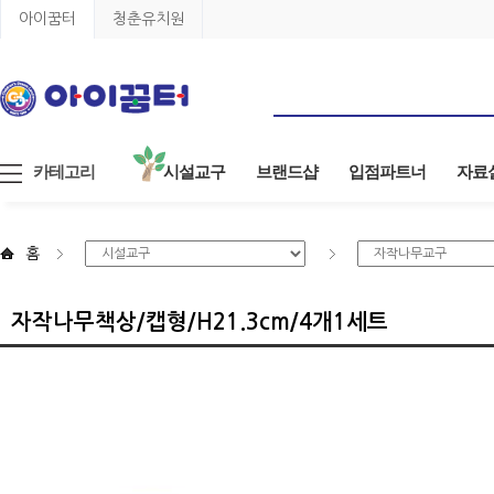
아이꿈터
청춘유치원
카테고리
시설교구
브랜드샵
입점파트너
자료
홈
자작나무책상/캡형/H21.3cm/4개1세트