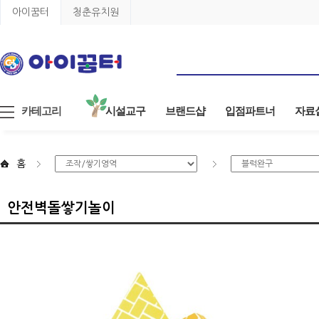
아이꿈터
청춘유치원
카테고리
시설교구
브랜드샵
입점파트너
자료
홈
안전벽돌쌓기놀이