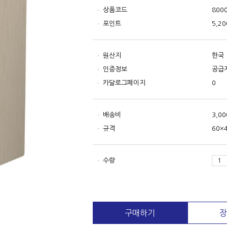
상품코드
800
포인트
5,20
원산지
한국
인증정보
공급
카달로그페이지
0
배송비
3,0
규격
60×
수량
구매하기
장