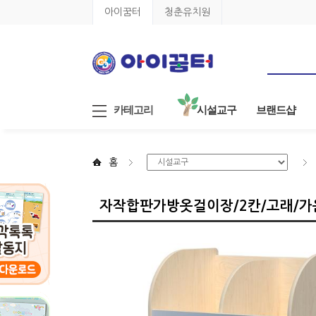
아이꿈터
청춘유치원
카테고리
시설교구
브랜드샵
홈
자작합판가방옷걸이장/2칸/고래/가