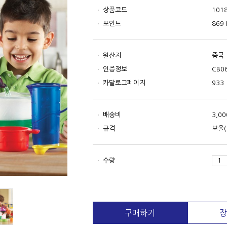
상품코드
101
포인트
869 
원산지
중국
인증정보
CB0
카달로그페이지
933
배송비
3,0
규격
보울(
수량
구매하기
장