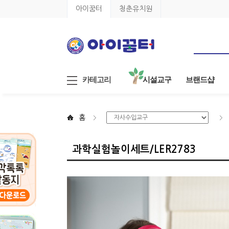
아이꿈터
청춘유치원
카테고리
시설교구
브랜드샵
홈
과학실험놀이세트/LER2783