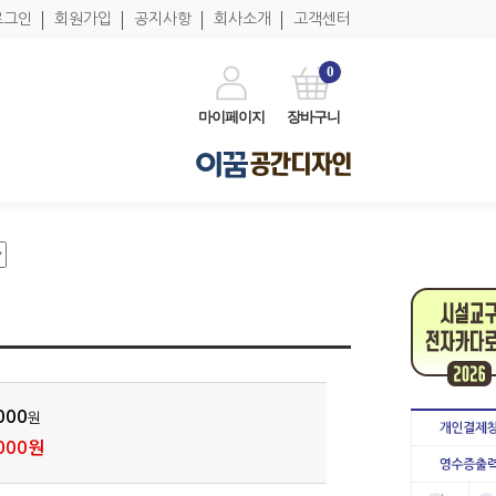
로그인
회원가입
공지사항
회사소개
고객센터
0
마이페이지
장바구니
000
원
000원