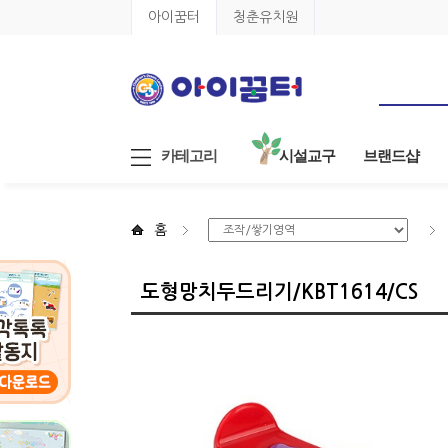
아이꿈터
청춘유치원
카테고리
시설교구
브랜드샵
홈
도형망치두드리기/KBT1614/CS