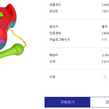
상품코드
240
포인트
150 
원산지
중국
인증정보
CB0
카달로그페이지
771
배송비
3,0
규격
23×
수량
구매하기
장