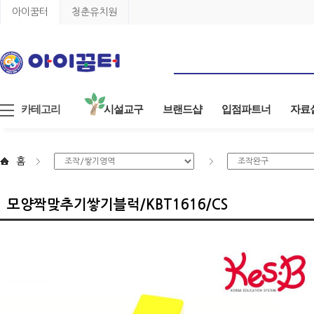
아이꿈터
청춘유치원
카테고리
시설교구
브랜드샵
입점파트너
자료
홈
모양짝맞추기쌓기블럭/KBT1616/CS