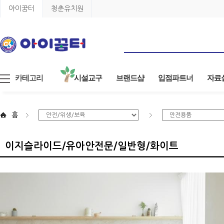
아이꿈터
청춘유치원
카테고리
시설교구
브랜드샵
입점파트너
자료
홈
이지슬라이드/유아안전문/일반형/화이트