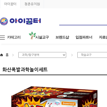
아이꿈터
청춘유치원
카테고리
시설교구
브랜드샵
입점파트너
자료
홈
화산폭발과학놀이세트