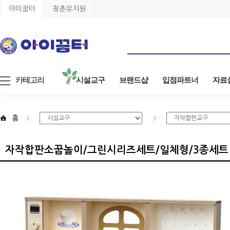
아이꿈터
청춘유치원
카테고리
시설교구
브랜드샵
입점파트너
자료
홈
자작합판소꿉놀이/그린시리즈세트/일체형/3종세트