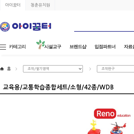
아이꿈터
청춘유치원
카테고리
시설교구
브랜드샵
입점파트너
자료
홈
교육용/교통학습종합세트/소형/42종/WDB