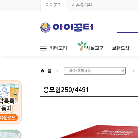
아이꿈터
청춘유치원
카테고리
시설교구
브랜드샵
홈
응모함250/4491