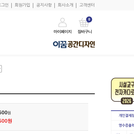
로그인
회원가입
공지사항
회사소개
고객센터
0
마이페이지
장바구니
600
원
500원