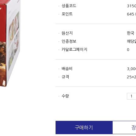
상품코드
315
포인트
645 
원산지
한국
인증정보
해당
카달로그페이지
0
배송비
3,0
규격
25×
수량
구매하기
장