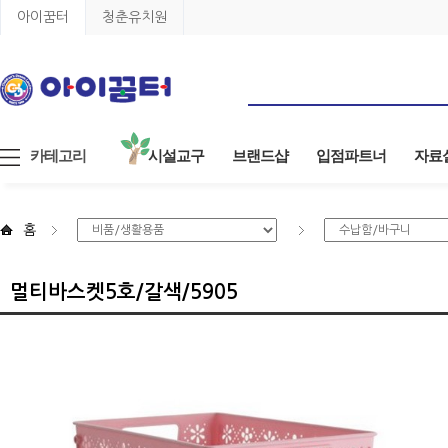
아이꿈터
청춘유치원
카테고리
시설교구
브랜드샵
입점파트너
자료
홈
멀티바스켓5호/갈색/5905