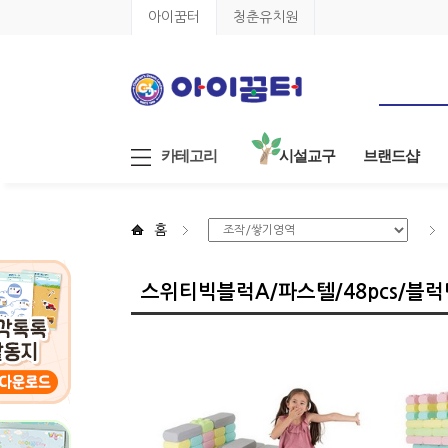
아이꿈터
청춘유치원
카테고리
시설교구
브랜드샵
홈
스위티빅블럭A/파스텔/48pcs/블럭