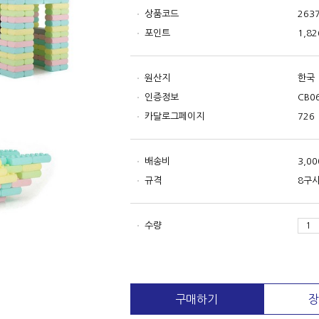
상품코드
263
포인트
1,82
원산지
한국
인증정보
CB0
카달로그페이지
726
배송비
3,0
규격
8구사
수량
구매하기
장