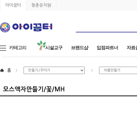
아이꿈터
청춘유치원
카테고리
시설교구
브랜드샵
입점파트너
자료
홈
모스액자만들기/꽃/MH