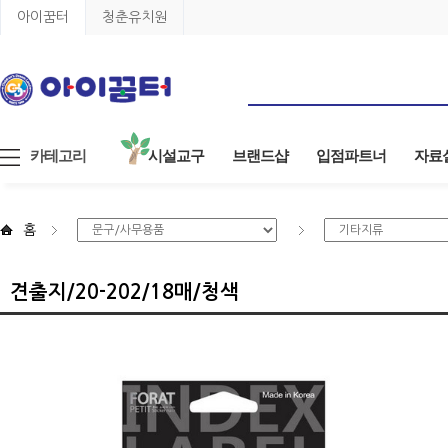
아이꿈터
청춘유치원
카테고리
시설교구
브랜드샵
입점파트너
자료
홈
견출지/20-202/18매/청색