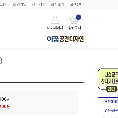
로그인
회원가입
공지사항
회사소개
고객센터
0
마이페이지
장바구니
000
원
200원