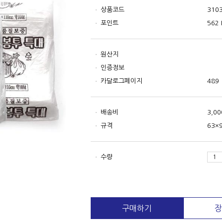
상품코드
310
포인트
562 
원산지
인증정보
카달로그페이지
489
배송비
3,0
규격
63×
수량
구매하기
장