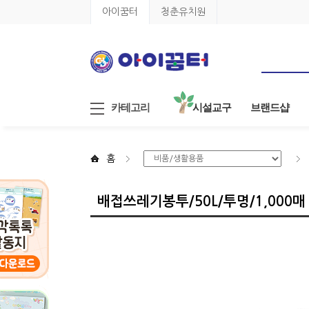
아이꿈터
청춘유치원
카테고리
시설교구
브랜드샵
홈
배접쓰레기봉투/50L/투명/1,000매