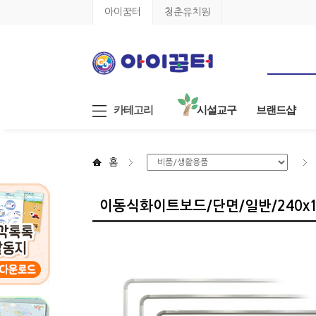
아이꿈터
청춘유치원
카테고리
시설교구
브랜드샵
홈
이동식화이트보드/단면/일반/240x