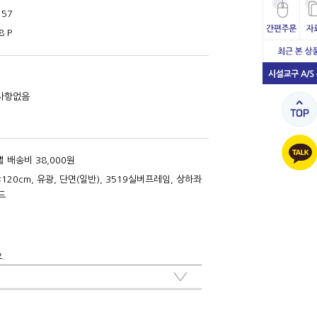
157
8 P
사항없음
 배송비 38,000원
×120cm, 유광, 단면(일반), 3519실버프레임, 상하좌
드
.