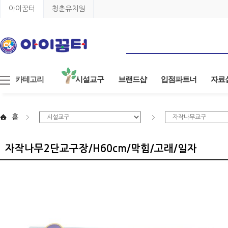
아이꿈터
청춘유치원
카테고리
시설교구
브랜드샵
입점파트너
자료
홈
자작나무2단교구장/H60cm/막힘/고래/일자