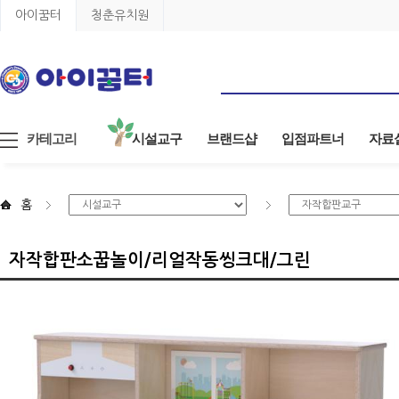
아이꿈터
청춘유치원
카테고리
시설교구
브랜드샵
입점파트너
자료
홈
자작합판소꿉놀이/리얼작동씽크대/그린