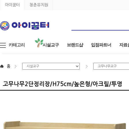
아이꿈터
청춘유치원
카테고리
시설교구
브랜드샵
입점파트너
자료
홈
고무나무2단정리장/H75cm/높은형/아크릴/투명