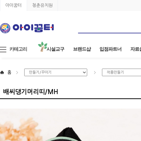
아이꿈터
청춘유치원
카테고리
시설교구
브랜드샵
입점파트너
자료
홈
배씨댕기머리띠/MH