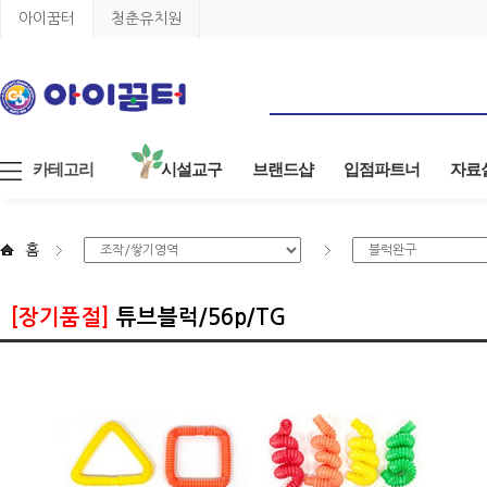
아이꿈터
청춘유치원
카테고리
시설교구
브랜드샵
입점파트너
자료
홈
[장기품절]
튜브블럭/56p/TG