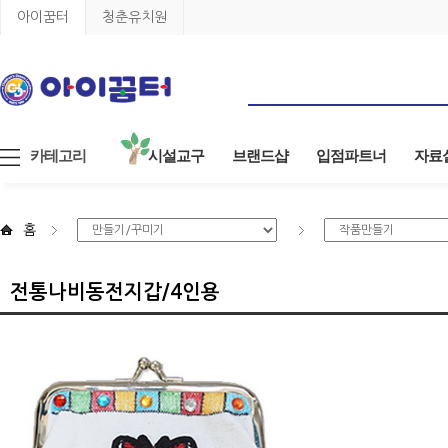
아이꿈터
청춘유치원
카테고리
시설교구
브랜드샵
입점파트너
자료
홈
전통나비동전지갑/4인용