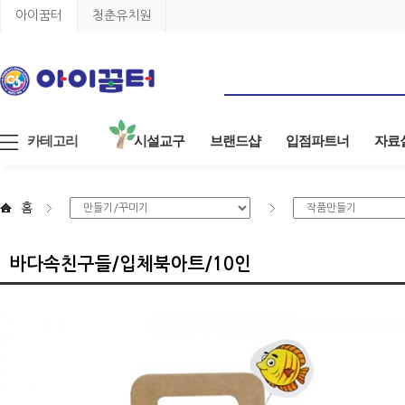
아이꿈터
청춘유치원
카테고리
시설교구
브랜드샵
입점파트너
자료
홈
바다속친구들/입체북아트/10인