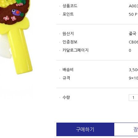
상품코드
A00
포인트
50 P
원산지
중국
인증정보
CB0
카달로그페이지
0
배송비
3,5
규격
9×1
수량
구매하기
장