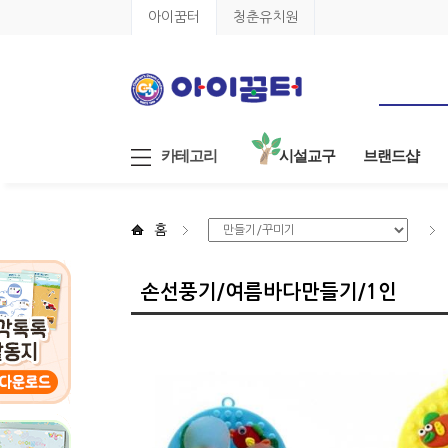
아이꿈터
청춘유치원
카테고리
시설교구
브랜드샵
홈
손선풍기/여름바다만들기/1인