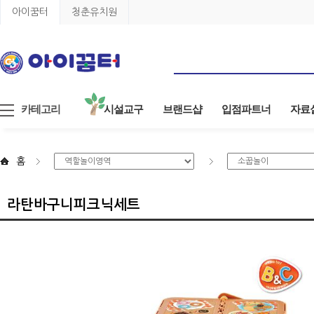
아이꿈터
청춘유치원
카테고리
시설교구
브랜드샵
입점파트너
자료
홈
라탄바구니피크닉세트