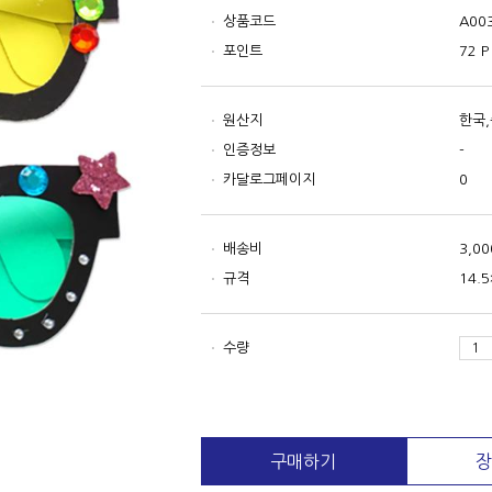
상품코드
A00
포인트
72 P
원산지
한국
인증정보
-
카달로그페이지
0
배송비
3,0
규격
14.
수량
구매하기
장