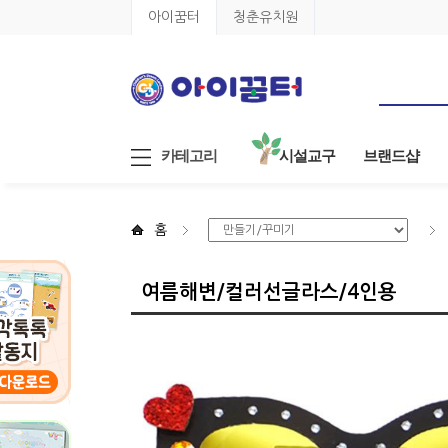
아이꿈터
청춘유치원
카테고리
시설교구
브랜드샵
홈
여름해변/컬러선글라스/4인용