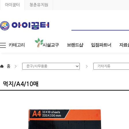
아이꿈터
청춘유치원
카테고리
시설교구
브랜드샵
입점파트너
자료
홈
먹지/A4/10매