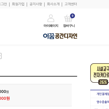
로그인
회원가입
공지사항
회사소개
고객센터
0
마이페이지
장바구니
000
원
000원