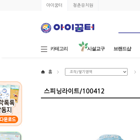
아이꿈터
청춘유치원
카테고리
시설교구
브랜드샵
홈
스피닝라이트/100412