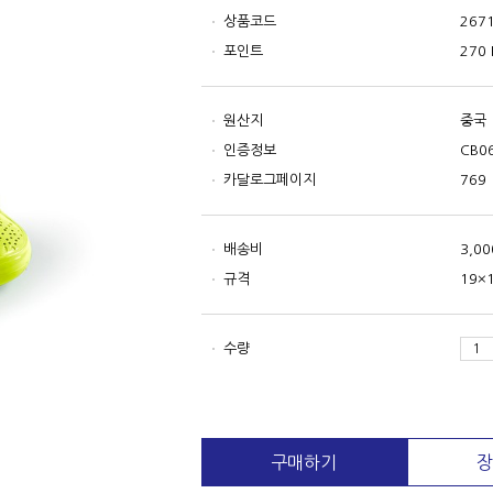
상품코드
267
포인트
270 
원산지
중국
인증정보
CB0
카달로그페이지
769
배송비
3,0
규격
19×
수량
구매하기
장