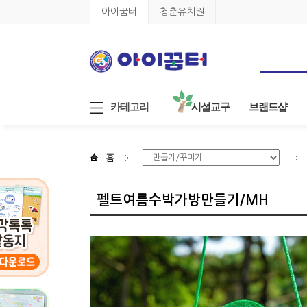
아이꿈터
청춘유치원
카테고리
시설교구
브랜드샵
홈
펠트여름수박가방만들기/MH