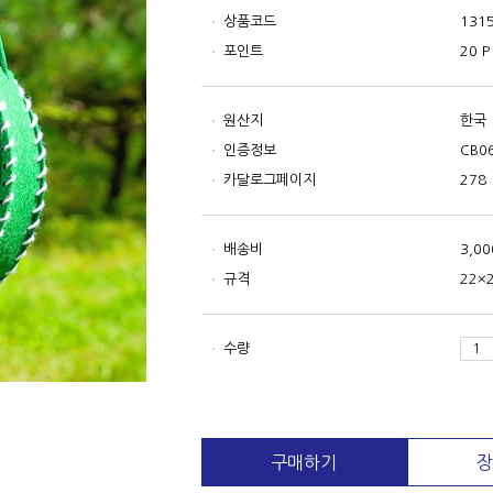
상품코드
131
포인트
20 P
원산지
한국
인증정보
CB0
카달로그페이지
278
배송비
3,0
규격
22×
수량
구매하기
장