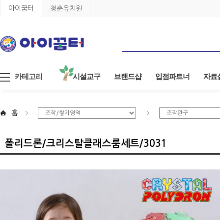
아이꿈터
청춘유치원
카테고리
시설교구
브랜드샵
입점파트너
자료
홈
폴리드론/크리스탈클래스룸세트/3031