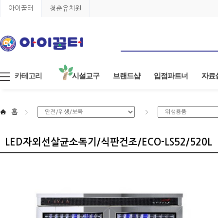
아이꿈터
청춘유치원
카테고리
시설교구
브랜드샵
입점파트너
자료
홈
LED자외선살균소독기/식판건조/ECO-LS52/520L