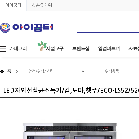
아이꿈터
청춘유치원
카테고리
시설교구
브랜드샵
입점파트너
자료
홈
LED자외선살균소독기/칼,도마,행주/ECO-LS52/52