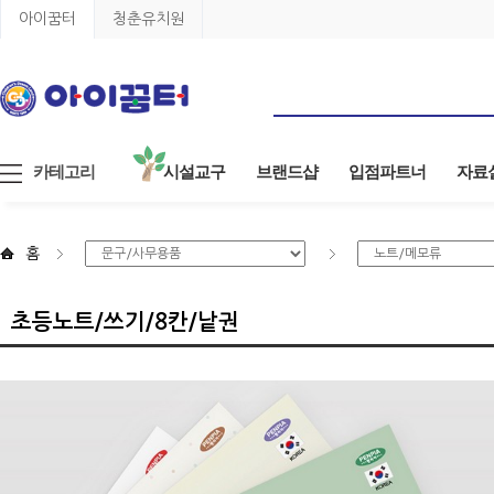
아이꿈터
청춘유치원
카테고리
시설교구
브랜드샵
입점파트너
자료
홈
초등노트/쓰기/8칸/낱권