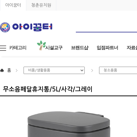
아이꿈터
청춘유치원
카테고리
시설교구
브랜드샵
입점파트너
자료
홈
무소음페달휴지통/5L/사각/그레이