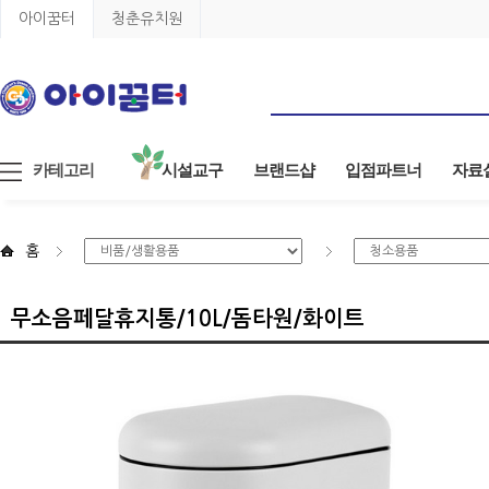
아이꿈터
청춘유치원
카테고리
시설교구
브랜드샵
입점파트너
자료
홈
무소음페달휴지통/10L/돔타원/화이트