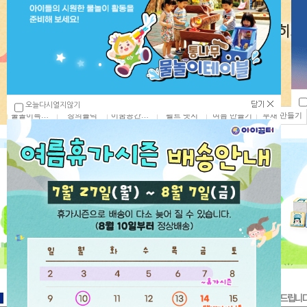
오늘다시열지않기
물놀이특별기획전
창의블럭
이꿈공간디자인
펠트 뱃지
여름 만들기
부채 만들기
MD추천상품
미리 준비해야 할 상품, 판매량UP 상품 등 아이꿈터MD가 소개해드립니다