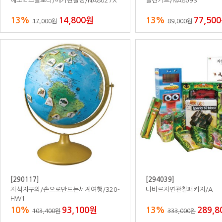
자작나무수납교구장B/칼라바구니18개
자작나무역할의상정리장/거
포함
30%
644,000원
30%
511,
920,000원
730,000원
[800094]
[800117]
자작합판가방옷걸이장/2칸/고래/가운데
자작합판양면일자형칠판/화
린보드/자석겸용
20%
520,000원
20%
784,
650,000원
980,000원