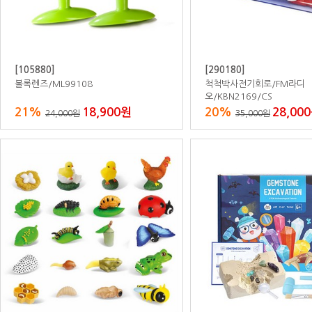
[800388]
[800398]
자작합판라운지용의자/3인용/파랑
자작합판실험기구진열장/9
20%
576,000원
20%
864
720,000원
1,080,000원