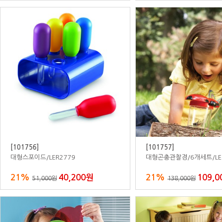
[800311]
[777597]
자작합판소꿉놀이/그린시리즈/일체형/
자작나무시청각장/낮은형/서
가스렌지
20%
680,000원
30%
511,
850,000원
730,000원