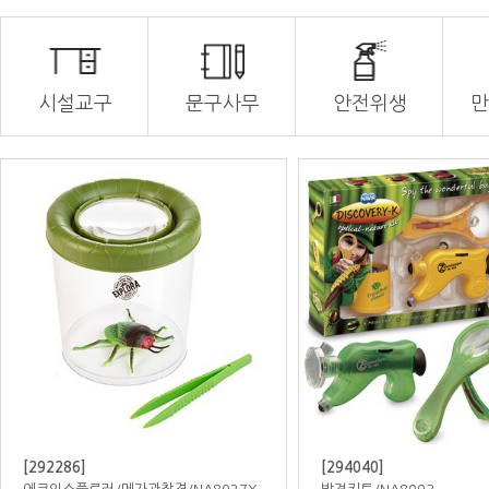
시설교구
문구사무
안전위생
만
[777263]
[777275]