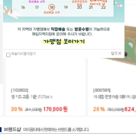
오늘다시열지않기
[102602]
[800595]
씽키즈교통기관/323pcs
자작합판영아용책꽂이/곰돌
30%
170,000원
20%
624,0
244,000원
780,000원
브랜드샵
아이꿈터에서 판매하는 브랜드를 소개합니다.