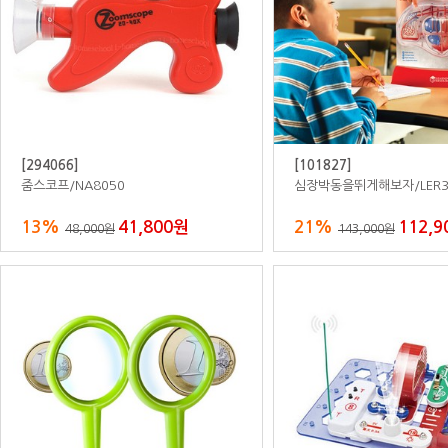
[800362]
[777790]
자작합판붙박이장/이꿈이토끼옷걸이장
자작나무조형영역장B/바구
이/구름
20%
2,400,000원
20%
1,13
3,000,000원
1,420,000원