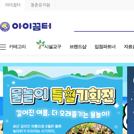
아이꿈터
청춘유치원
카테고리
시설교구
브랜드샵
입점파트너
자료