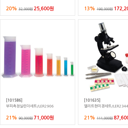
20%
2,160,000원
20%
3,20
2,700,000원
4,000,000원
[810461]
[810465]
자작합판도서영역책장세트/사물함형B
자작합판영아용슬리핑하우스
커버포함
4,700,000원
25%
1,87
2,500,000원