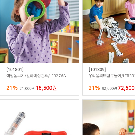
[800350]
[800353]
자작합판블럭교구장/바구니포함
자작합판기차놀이벤치책장
20%
803,000원
20%
2,40
1,000,000원
3,000,000원