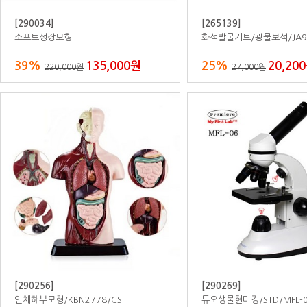
[800422]
[800429]
자작합판곰돌이침대/휴식침대/대/매트,
자작합판책상/안전몰딩/H59
커버포함
세트
20%
1,680,000원
20%
1,49
2,100,000원
1,870,000원
[800498]
[800581]
자작합판벌집책장/4단/연두
자작합판라운지용의자/원형