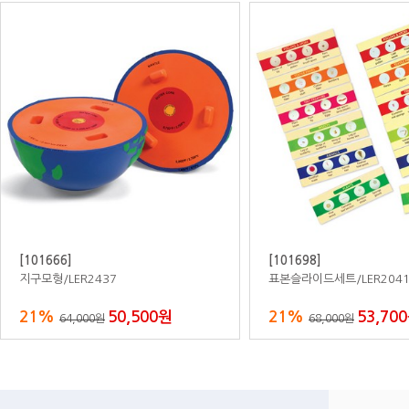
[770601]
[770605]
자작나무다목적책상/양면/자석겸용
자작나무악기장
30%
644,000원
30%
490,
920,000원
700,000원