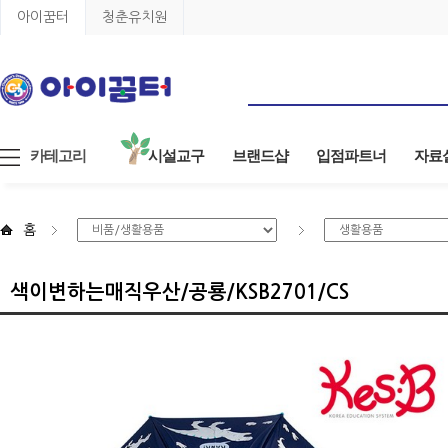
아이꿈터
청춘유치원
카테고리
시설교구
브랜드샵
입점파트너
자료
홈
색이변하는매직우산/공룡/KSB2701/CS