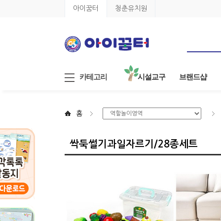
아이꿈터
청춘유치원
카테고리
시설교구
브랜드샵
홈
싹둑썰기과일자르기/28종세트