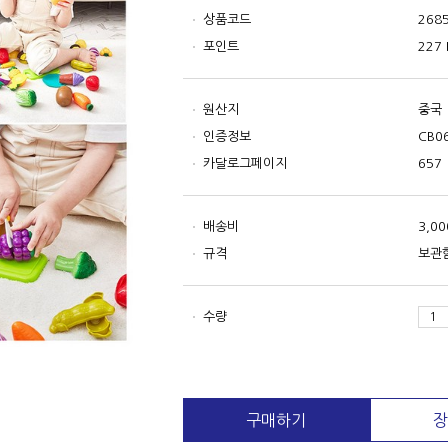
상품코드
268
포인트
227 
원산지
중국
인증정보
CB0
카달로그페이지
657
배송비
3,0
규격
보관함
수량
구매하기
장