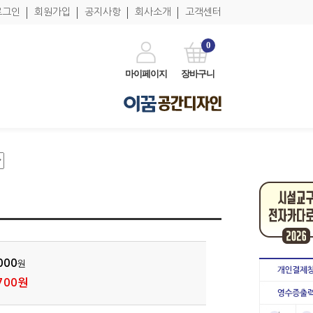
로그인
회원가입
공지사항
회사소개
고객센터
0
마이페이지
장바구니
000
원
700원