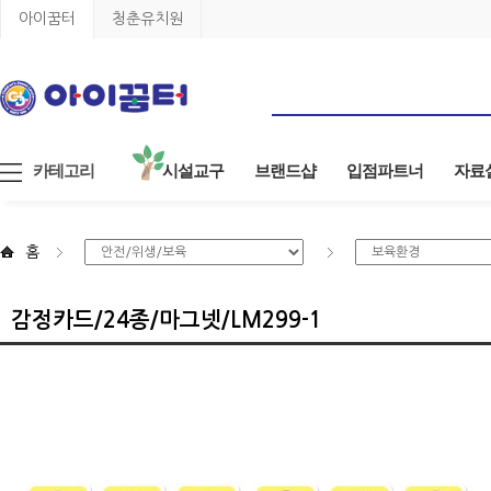
아이꿈터
청춘유치원
카테고리
시설교구
브랜드샵
입점파트너
자료
홈
감정카드/24종/마그넷/LM299-1