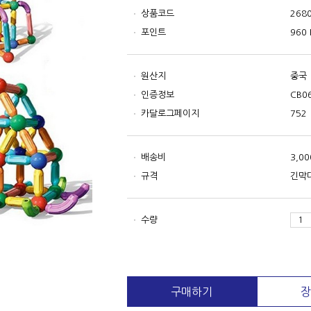
상품코드
268
포인트
960 
원산지
중국
인증정보
CB0
카달로그페이지
752
배송비
3,0
규격
긴막대
수량
구매하기
장