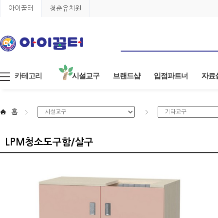
아이꿈터
청춘유치원
카테고리
시설교구
브랜드샵
입점파트너
자료
홈
LPM청소도구함/살구