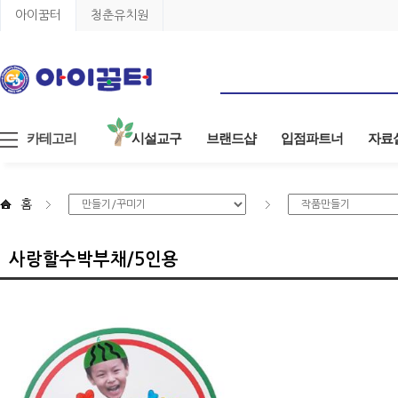
아이꿈터
청춘유치원
카테고리
시설교구
브랜드샵
입점파트너
자료
홈
사랑할수박부채/5인용